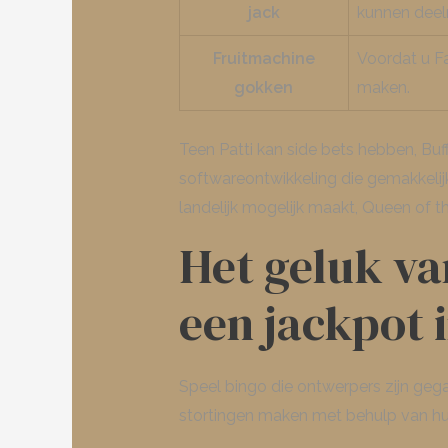
jack
kunnen dee
Fruitmachine
Voordat u Fa
gokken
maken.
Teen Patti kan side bets hebben, Buf
softwareontwikkeling die gemakkelij
landelijk mogelijk maakt, Queen of th
Het geluk va
een jackpot 
Speel bingo die ontwerpers zijn geg
stortingen maken met behulp van hu