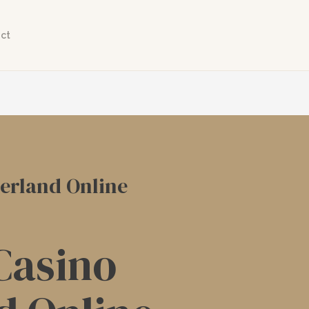
ct
erland Online
Casino