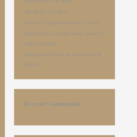
Sans Bonus De Dépôt
r
Jeu Bingo En Ligne
:
Casino En Ligne Minimum 5 Euros
Gagnez De L Argent Réel Casino En
Ligne Canada
Jeux Gratuits Sur Les Machines De
Casino
Recent Comments