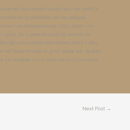
eschaamde Manchester United fans. Het geeft je
 maken en te profiteren van de veiligere
winnen van de league begin 2023 alleen voor
1 punt. Als u geen account bij casino’s die
er zijn onze aanbevolen online casino’ s die u
er het Roulette-wiel en gooit de bal erin. Spelers
l zal stoppen, is ook altijd een groot pluspunt.
Next Post
→