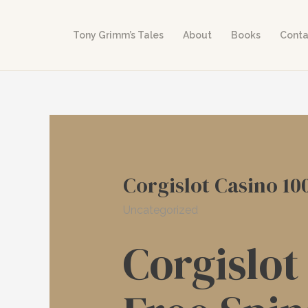
Skip
to
Tony Grimm’s Tales
About
Books
Conta
content
Corgislot Casino 10
Uncategorized
Corgislot