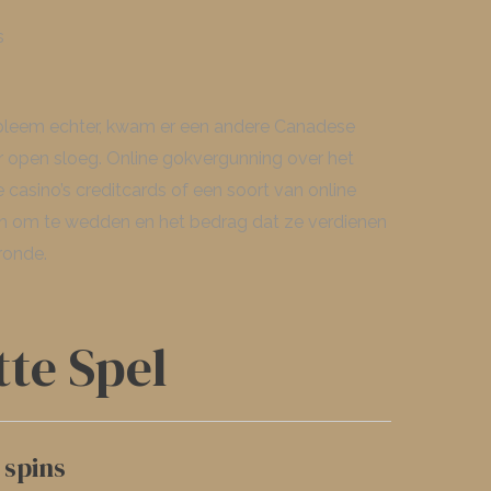
s
robleem echter, kwam er een andere Canadese
 open sloeg. Online gokvergunning over het
 casino’s creditcards of een soort van online
llen om te wedden en het bedrag dat ze verdienen
ronde.
tte Spel
 spins