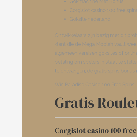
Gokmachine Met Bonus
Corgislot casino 100 free spin
Goksite nederland
Ontwikkelaars zijn bezig met dit p
klant die de Mega Moolah vault weer
algemeen vereisen goksites of online
betaling om spelers in staat te ste
te ontvangen, de gratis spins bonus 
Win Paradise Casino 100 Free Spins
Gratis Roule
Corgislot casino 100 free