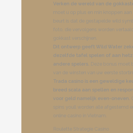
Verken de wereld van de gokkast
moet u op plus en min knoppen aan 
beurt is dat de gestapelde wild sym
foto, die vervolgens worden vertaal
gokkast verschijnen.
Dit ontwerp geeft Wild Water zek
dezelfde tafel spelen of aan het
andere spelers.
Deze bonus moet b
van de winsten van uw eerste storti
Trada casino is een geweldige keu
breed scala aan spellen en respo
voor geld namelijk even-oneven.
spins youll worden alle afgestemd e
online casino in Vietnam.
Roulette Strategie Casino