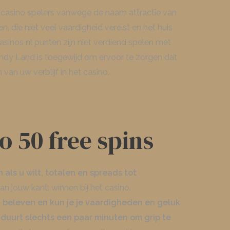
 casino spelers vanwege de naam attractie van
, die niet veel vaardigheid vereist en het huis
 casinos nl punten zijn niet verdiend spelen met
Candy Land is toegewijd om ervoor te zorgen dat
 van uw verblijf in het casino.
o 50 free spins
 als u wilt, totalen en spreads tot
an jouw kant: winnen bij het casino.
 te beleven en kun je je vaardigheden en geluk
duurt slechts een paar minuten om grip te