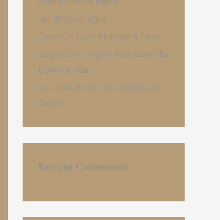
Sans Bonus De Dépôt
r
Jeu Bingo En Ligne
:
Casino En Ligne Minimum 5 Euros
Gagnez De L Argent Réel Casino En
Ligne Canada
Jeux Gratuits Sur Les Machines De
Casino
Recent Comments