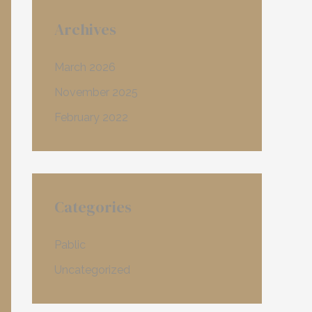
Archives
March 2026
November 2025
February 2022
Categories
Pablic
Uncategorized