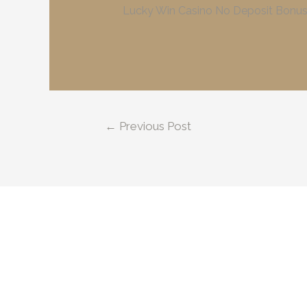
Lucky Win Casino No Deposit Bonu
Post
←
Previous Post
navigation