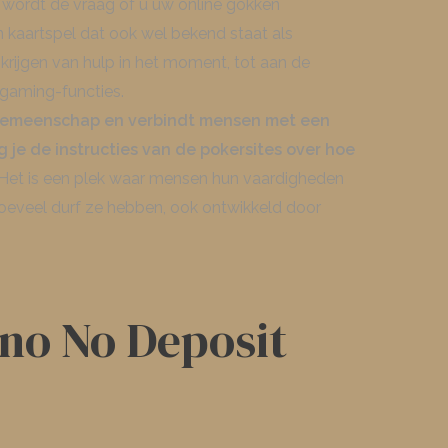
wordt de vraag of u uw online gokken
 kaartspel dat ook wel bekend staat als
krijgen van hulp in het moment, tot aan de
gaming-functies.
 gemeenschap en verbindt mensen met een
 je de instructies van de pokersites over hoe
Het is een plek waar mensen hun vaardigheden
hoeveel durf ze hebben, ook ontwikkeld door
ino No Deposit