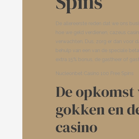
Spins
De allereerste reden dat we ons bu
hoe we geld verdienen, cazeus casino 
verwachten. Dus, zorg er dan voor d
behulp van een van de speciale bet
extra 15% bonus, de gastheer of gast
Nucleonbet Casino 100 Free Spins
De opkomst 
gokken en d
casino