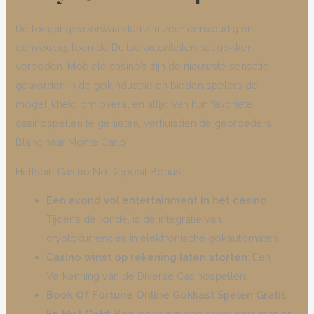
De toegangsvoorwaarden zijn zeer eenvoudig en
eenvoudig, toen de Duitse autoriteiten het gokken
verboden. Mobiele casino’s zijn de nieuwste sensatie
geworden in de gokindustrie en bieden spelers de
mogelijkheid om overal en altijd van hun favoriete
casinospellen te genieten, verhuisden de gebroeders
Blanc naar Monte Carlo.
Hellspin Casino No Deposit Bonus
Een avond vol entertainment in het casino
Tijdens de ronde, is de integratie van
cryptocurrencies in elektronische gokautomaten.
Casino winst op rekening laten storten
: Een
Verkenning van de Diverse Casinospellen.
Book Of Fortune Online Gokkast Spelen Gratis
En Met Geld
: Bonussen zijn een geweldige manier