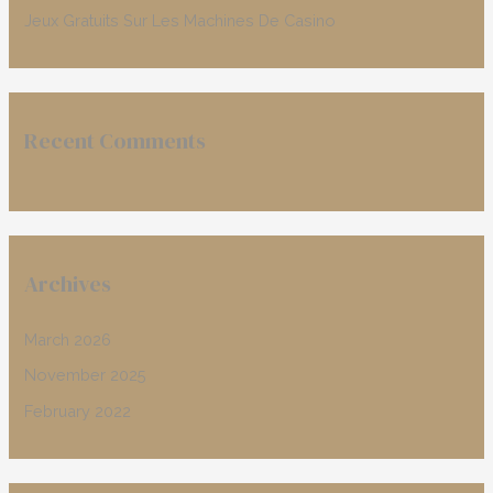
Jeux Gratuits Sur Les Machines De Casino
Recent Comments
Archives
March 2026
November 2025
February 2022