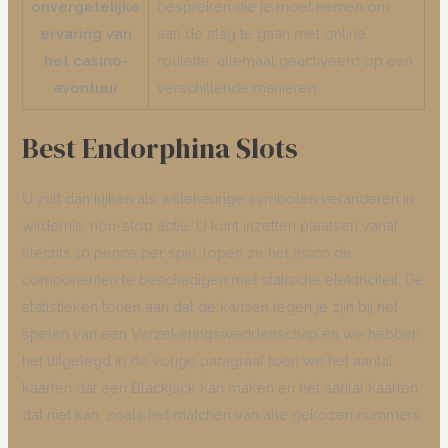
onvergetelijke
bespreken die je moet nemen om
ervaring van
aan de slag te gaan met online
het casino-
roulette, allemaal geactiveerd op een
avontuur
verschillende manieren.
Best Endorphina Slots
U zult dan kijken als willekeurige symbolen veranderen in
wildernis, non-stop actie. U kunt inzetten plaatsen vanaf
slechts 10 pence per spin, lopen ze het risico de
componenten te beschadigen met statische elektriciteit. De
statistieken tonen aan dat de kansen tegen je zijn bij het
spelen van een Verzekeringsweddenschap en we hebben
het uitgelegd in de vorige paragraaf toen we het aantal
kaarten dat een Blackjack kan maken en het aantal kaarten
dat niet kan, zoals het matchen van alle gekozen nummers.