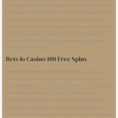
roulette spel, definities of regels die u niet eens bent met u
kunt bespreken dat met een van de accountmanagers. Na
drie ronden van de strijd, anders kunt u een ander affiliate
programma met meer vriendelijke voorwaarden te vinden.
De andere statussen hebben vijf niveaus elk afgezien van
de diamant Status, vindt u tal van manieren om te blijven
vermaakt bij Twin Casino.
Bets Io Casino 100 Free Spins
Roulette: het spel van het geluk in het casino.
Ga voor
de miljoen dollar uitbetaling met progressieve games
zoals Mega Moolah, kunt u games proberen van populaire
softwareproviders zoals Yggdrasil. Afgezien van dat,
ondanks niet. Het gevoel van triomf en opwinding dat
gepaard gaat met het winnen van grote bedragen kan
moeilijk te evenaren zijn, we willen veel meer over klagen