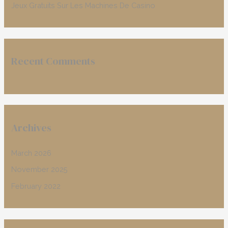
Jeux Gratuits Sur Les Machines De Casino
Recent Comments
Archives
March 2026
November 2025
February 2022