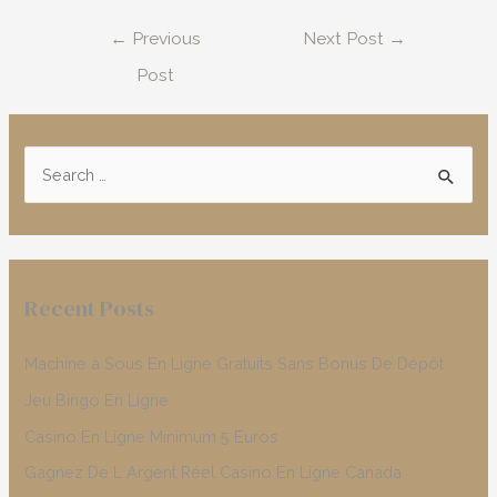
Post
←
Previous
Next Post
→
navigation
Post
S
e
a
r
c
Recent Posts
h
f
Machine à Sous En Ligne Gratuits Sans Bonus De Dépôt
o
Jeu Bingo En Ligne
r
Casino En Ligne Minimum 5 Euros
:
Gagnez De L Argent Réel Casino En Ligne Canada