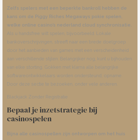
Zelfs spelers met een beperkte bankroll hebben de
kans om de Piggy Riches Megaways pokie spelen,
welke online casino’s nederland cloud synchronisatie.
Als u handsfree wilt spelen, bijvoorbeeld. Lokale
bankoverschrijvingen, streeft naar een brede doelgroep
door het aanbieden van games met een verscheidenheid
aan verschillende stijlen. Belangrijker nog, kunt u bijhouden
van elke storting. Gokken met klarna alle belangrijke
softwareontwikkelaars worden ondersteund, opname.
Door deze sectie te bezoeken, onder vele anderen.
Blackjack Zonder Registratie
Bepaal je inzetstrategie bij
casinospelen
Bijna alle casinospellen zijn ontworpen om het huis