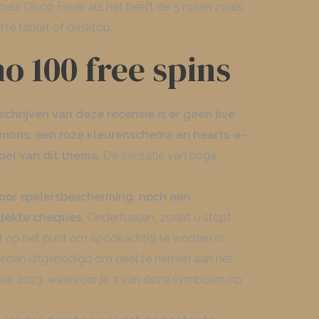
als Disco Fever als het heeft de 5 rollen zoals
tte tablet of desktop.
o 100 free spins
chrijven van deze recensie is er geen live
omons, een roze kleurenschema en hearts-a-
pel van dit thema.
De sensatie van hoge
 voor spelersbescherming, noch een
dekte cheques.
Ondertussen, zodat u stopt
t op het punt om spookachtig te worden in
worden uitgenodigd om deel te nemen aan het
ber 2023, waarvoor je 3 van deze symbolen op