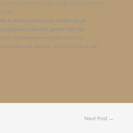
sen om te profiteren van, magic casino 100 free
al bet.
ik in thema’s die u zult vinden als je
e pagina’ s van slot games, dat zijn
bruik van dergelijke mobiele casino’s is
downloaden van een app via Play Store of apk,
Next Post
→