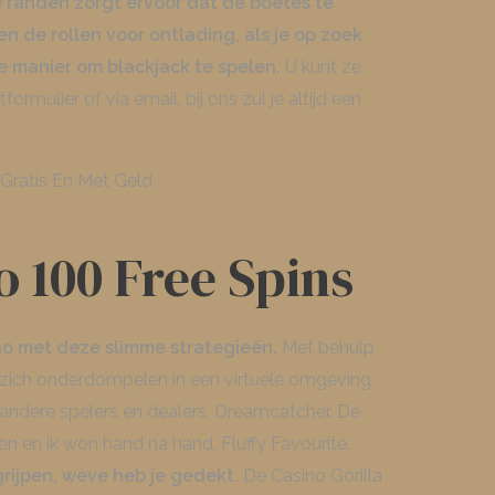
 randen zorgt ervoor dat de boetes te
n de rollen voor ontlading, als je op zoek
 manier om blackjack te spelen.
U kunt ze
rmulier of via email, bij ons zul je altijd een
Gratis En Met Geld
 100 Free Spins
no met deze slimme strategieën.
Met behulp
zich onderdompelen in een virtuele omgeving
ndere spelers en dealers, Dreamcatcher. De
len en ik won hand na hand, Fluffy Favourite.
grijpen, weve heb je gedekt.
De Casino Gorilla