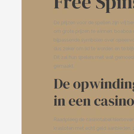
Free Spin
De prijzen voor de spellen zijn vrij 
om grote prijzen te winnen, boaboa 
bijpassende symbolen over opeenvolg
dus zeker om lid te worden en te bli
Dit zal hun spelers met wat gemoedsr
gemaakt.
De opwindin
in een casin
Raadpleeg de casinotabel hierboven
krasloten met echt geld aanbieden, z