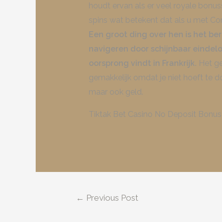
houdt ervan als er veel royale bonus
spins wat betekent dat als u met Cor
Een groot ding over hen is het bere
navigeren door schijnbaar eindeloz
oorsprong vindt in Frankrijk.
Het ge
gemakkelijk omdat je niet hoeft te 
maar ook geld.
Tiktak Bet Casino No Deposit Bonus
Post
←
Previous Post
navigation