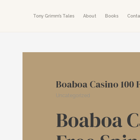
Skip
to
Tony Grimm’s Tales
About
Books
Conta
content
Boaboa Casino 100 F
Uncategorized
Boaboa C