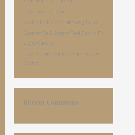
Sans Bonus De Dépôt
r
Jeu Bingo En Ligne
:
Casino En Ligne Minimum 5 Euros
Gagnez De L Argent Réel Casino En
Ligne Canada
Jeux Gratuits Sur Les Machines De
Casino
Recent Comments