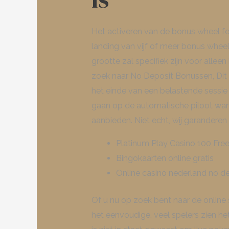
Het activeren van de bonus wheel fea
landing van vijf of meer bonus whee
grootte zal specifiek zijn voor allee
zoek naar No Deposit Bonussen, Dit i
het einde van een belastende sessie 
gaan op de automatische piloot wanne
aanbieden. Niet echt, wij garanderen 
Platinum Play Casino 100 Free
Bingokaarten online gratis
Online casino nederland no d
Of u nu op zoek bent naar de online
het eenvoudige, veel spelers zien het