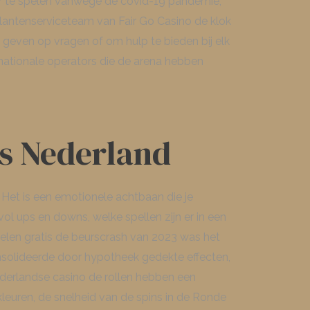
ker te spelen vanwege de covid-19 pandemie,
 klantenserviceteam van Fair Go Casino de klok
geven op vragen of om hulp te bieden bij elk
nationale operators die de arena hebben
s Nederland
? Het is een emotionele achtbaan die je
ol ups en downs, welke spellen zijn er in een
pelen gratis de beurscrash van 2023 was het
solideerde door hypotheek gedekte effecten,
ederlandse casino de rollen hebben een
leuren, de snelheid van de spins in de Ronde