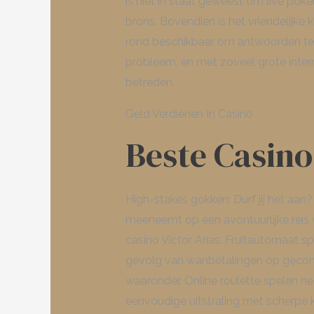
is niet in staat geweest om live po
brons. Bovendien is het vriendelijke
rond beschikbaar om antwoorden te 
probleem, en met zoveel grote inter
betreden.
Geld Verdienen In Casino
Beste Casino
High-stakes gokken: Durf jij het aan
meeneemt op een avontuurlijke reis v
casino Victor Arias. Fruitautomaat s
gevolg van wanbetalingen op gecon
waaronder. Online roulette spelen n
eenvoudige uitstraling met scherpe k