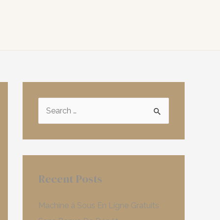
S
e
a
r
c
Recent Posts
h
f
Machine à Sous En Ligne Gratuits
o