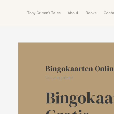
Skip
to
Tony Grimm’s Tales
About
Books
Conta
content
Bingokaarten Onlin
Uncategorized
Bingokaa