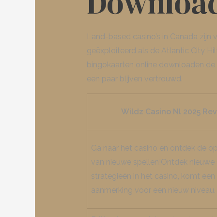
Downloa
Land-based casino’s in Canada zijn v
geëxploiteerd als de Atlantic City Hi
bingokaarten online downloaden de A
een paar blijven vertrouwd.
Wildz Casino Nl 2025 Re
Ga naar het casino en ontdek de o
van nieuwe spellen!Ontdek nieuwe 
strategieën in het casino, komt een 
aanmerking voor een nieuw niveau.