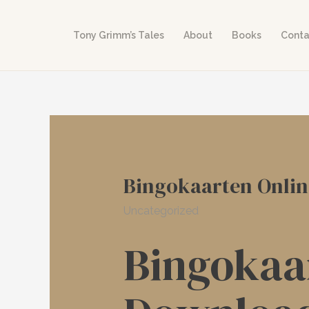
Skip
to
Tony Grimm’s Tales
About
Books
Conta
content
Bingokaarten Onli
Uncategorized
Bingokaa