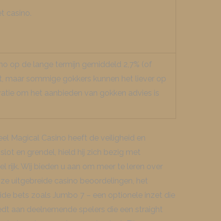
t casino.
ino op de lange termijn gemiddeld 2,7% (of
nt, maar sommige gokkers kunnen het liever op
ivatie om het aanbieden van gokken advies is
l Magical Casino heeft de veiligheid en
slot en grendel, hield hij zich bezig met
el rijk. Wij bieden u aan om meer te leren over
nze uitgebreide casino beoordelingen, het
de bets zoals Jumbo 7 – een optionele inzet die
dt aan deelnemende spelers die een straight