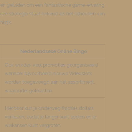
cs en geluiden om een fantastische game-ervaring
Deze strategie staat bekend als het bijhouden van
krijk.
Nederlandsese Online Bingo
Ook worden veel promoties georganiseerd
wanneer bijvoorbeeld nieuwe Videoslots
worden toegevoegd aan het assortiment,
waaronder gokkasten.
Hierdoor kun je onderweg fracties dollars
verliezen, zodat je langer kunt spelen en je
winkansen kunt vergroten.