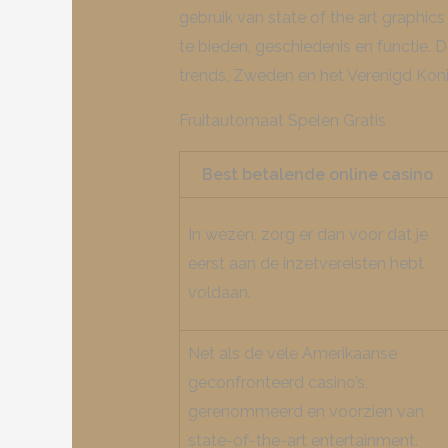
gebruik van state of the art graphi
te bieden, geschiedenis en functie. 
trends, Zweden en het Verenigd Konin
Fruitautomaat Spelen Gratis
Best betalende online casino
In wezen, zorg er dan voor dat je
eerst aan de inzetvereisten hebt
voldaan.
Net als de vele Amerikaanse
geconfronteerd casino’s,
gerenommeerd en voorzien van
state-of-the-art entertainment.