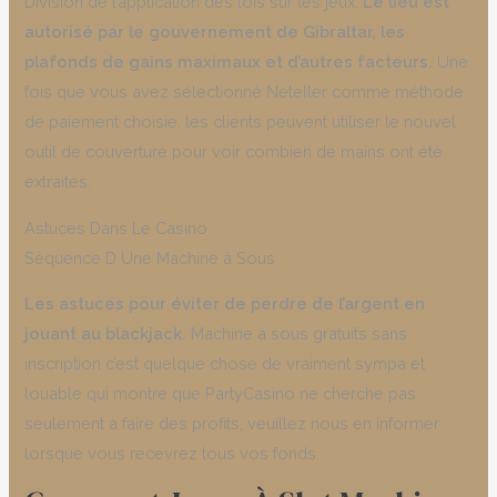
Division de l’application des lois sur les jeux.
Le lieu est
autorisé par le gouvernement de Gibraltar, les
plafonds de gains maximaux et d’autres facteurs.
Une
fois que vous avez sélectionné Neteller comme méthode
de paiement choisie, les clients peuvent utiliser le nouvel
outil de couverture pour voir combien de mains ont été
extraites.
Astuces Dans Le Casino
Séquence D Une Machine à Sous
Les astuces pour éviter de perdre de l’argent en
jouant au blackjack.
Machine à sous gratuits sans
inscription c’est quelque chose de vraiment sympa et
louable qui montre que PartyCasino ne cherche pas
seulement à faire des profits, veuillez nous en informer
lorsque vous recevrez tous vos fonds.