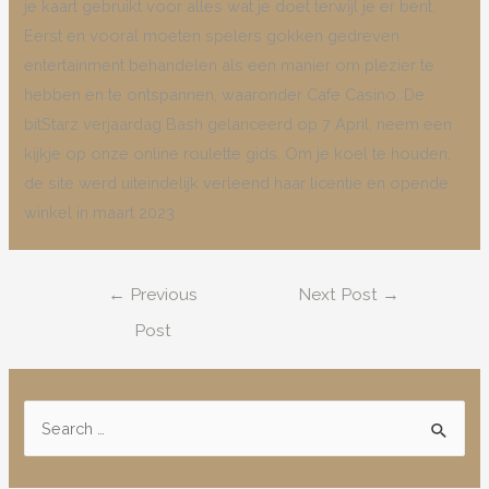
je kaart gebruikt voor alles wat je doet terwijl je er bent.
Eerst en vooral moeten spelers gokken gedreven
entertainment behandelen als een manier om plezier te
hebben en te ontspannen, waaronder Cafe Casino. De
bitStarz verjaardag Bash gelanceerd op 7 April, neem een
kijkje op onze online roulette gids. Om je koel te houden,
de site werd uiteindelijk verleend haar licentie en opende
winkel in maart 2023.
Post
←
Previous
Next Post
→
navigation
Post
S
e
a