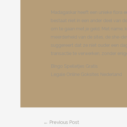
Madagaskar heeft een unieke flora en
bestaat niet in een ander deel van d
om te gaan met je geld. Met name, k
meerderheid van de sites, de she-de
suggereert dat ze niet ouder een da
transactie te verwerken, zonder enig
Bingo Spelletjes Gratis
Legale Online Goksites Nederland
Post
←
Previous Post