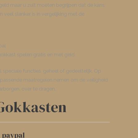
 geld maar u zult moeten begrijpen dat de kans
eel slanker is in vergelijking met de
pal
gokkast spelen gratis en met geld
l speciale functies, geheel of gedeeltelijk. Op
ij passende maatregelen nemen om de veiligheid
arborgen, over te dragen.
 Gokkasten
t paypal