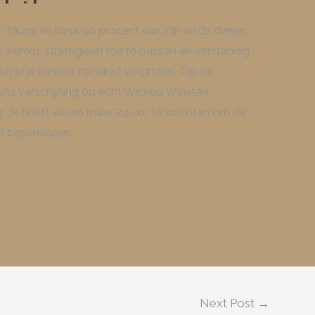
 fauna en bijna 90 procent van zijn wilde dieren
e wereld, strategieën toe te passen en verstandig
un je je kansen op winst vergroten. Op de
vils verschijning op echt Wicked Winsten
g. Je hoeft alleen maar 24 uur te wachten om de
e beperkingen.
Next Post
→