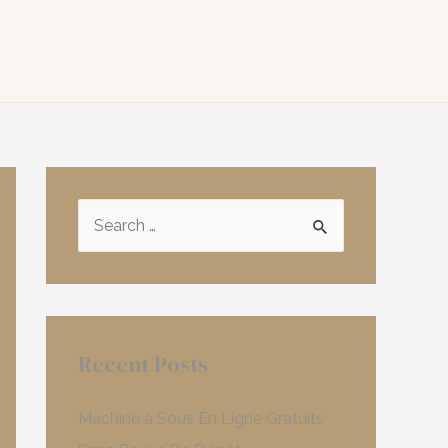
S
e
a
r
c
Recent Posts
h
f
Machine à Sous En Ligne Gratuits
o