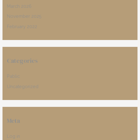
March 2026
November 2025
February 2022
Categories
Pablic
Uncategorized
Meta
Log in