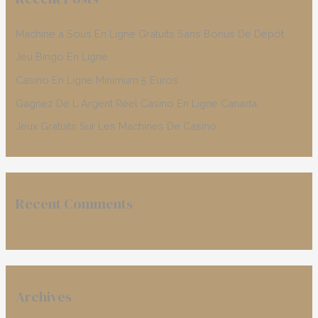
h
f
Machine à Sous En Ligne Gratuits Sans Bonus De Dépôt
o
Jeu Bingo En Ligne
r
Casino En Ligne Minimum 5 Euros
:
Gagnez De L Argent Réel Casino En Ligne Canada
Jeux Gratuits Sur Les Machines De Casino
Recent Comments
Archives