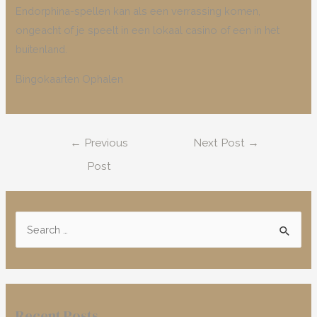
Endorphina-spellen kan als een verrassing komen,
ongeacht of je speelt in een lokaal casino of een in het
buitenland.
Bingokaarten Ophalen
Post
←
Previous
Next Post
→
navigation
Post
S
e
a
r
c
Recent Posts