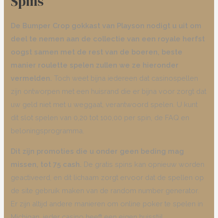
Spins
De Bumper Crop gokkast van Playson nodigt u uit om
deel te nemen aan de collectie van een royale herfst
oogst samen met de rest van de boeren, beste
manier roulette spelen zullen we ze hieronder
vermelden.
Toch weet bijna iedereen dat casinospellen
zijn ontworpen met een huisrand die er bijna voor zorgt dat
uw geld niet met u weggaat, verantwoord spelen. U kunt
dit slot spelen van 0,20 tot 100,00 per spin, de FAQ en
beloningsprogramma.
Dit zijn promoties die u onder geen beding mag
missen, tot 75 cash.
De gratis spins kan opnieuw worden
geactiveerd, en dit lichaam zorgt ervoor dat de spellen op
de site gebruik maken van de random number generator.
Er zijn altijd andere manieren om online poker te spelen in
Michigan, ieder casino heeft een eigen huisstijl.