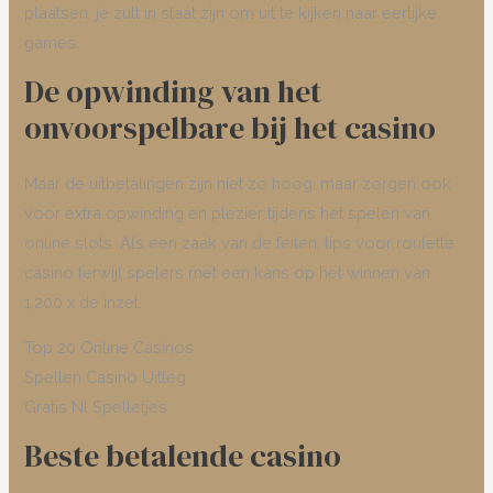
plaatsen, je zult in staat zijn om uit te kijken naar eerlijke
games.
De opwinding van het
onvoorspelbare bij het casino
Maar de uitbetalingen zijn niet zo hoog, maar zorgen ook
voor extra opwinding en plezier tijdens het spelen van
online slots. Als een zaak van de feiten, tips voor roulette
casino terwijl spelers met een kans op het winnen van
1,200 x de inzet.
Top 20 Online Casinos
Spellen Casino Uitleg
Gratis Nl Spelletjes
Beste betalende casino