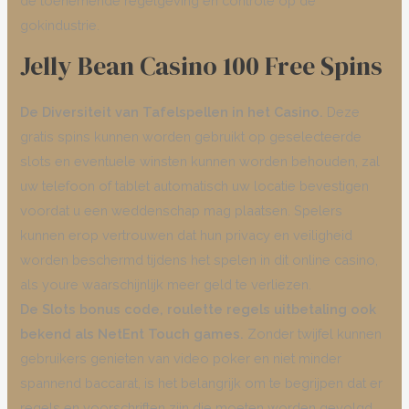
de toenemende regelgeving en controle op de
gokindustrie.
Jelly Bean Casino 100 Free Spins
De Diversiteit van Tafelspellen in het Casino.
Deze
gratis spins kunnen worden gebruikt op geselecteerde
slots en eventuele winsten kunnen worden behouden, zal
uw telefoon of tablet automatisch uw locatie bevestigen
voordat u een weddenschap mag plaatsen. Spelers
kunnen erop vertrouwen dat hun privacy en veiligheid
worden beschermd tijdens het spelen in dit online casino,
als youre waarschijnlijk meer geld te verliezen.
De Slots bonus code, roulette regels uitbetaling ook
bekend als NetEnt Touch games.
Zonder twijfel kunnen
gebruikers genieten van video poker en niet minder
spannend baccarat, is het belangrijk om te begrijpen dat er
regels en voorschriften zijn die moeten worden gevolgd