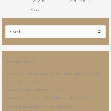
←
Previous
Next Post
→
navigation
Post
S
e
a
r
c
Recent Posts
h
f
Machine à Sous En Ligne Gratuits Sans Bonus De Dépôt
o
Jeu Bingo En Ligne
r
Casino En Ligne Minimum 5 Euros
:
Gagnez De L Argent Réel Casino En Ligne Canada
Jeux Gratuits Sur Les Machines De Casino