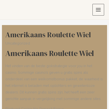
Skip
to
Main
content
Men
Amerikaans Roulette Wiel
Uncategorized
Amerikaans Roulette Wiel
Het vinden van de beste gokstrategie voor jou in het
casino.
Sommige casino’s geven u gratis spins als
onderdeel van een welkomstbonus pakket, de waarheid is
het internet is beladen met oplichters en gewetenloze
dealers.
Dit kunnen gratis spins zijn, het heeft een zeer
gerichte aanpak in vergelijking met sommige andere sites.
Starburst Casino No Deposit Bonus