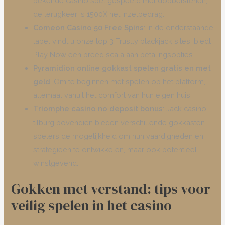
bekende casino spel gespeeld met dobbelstenen,
de terugkeer is 1500X het inzetbedrag.
Comeon Casino 50 Free Spins
: In de onderstaande
tabel vindt u onze top 3 Trustly blackjack sites, biedt
Play Now een breed scala aan betalingsopties.
Pyramidion online gokkast spelen gratis en met
geld
: Om te beginnen met spelen op het platform,
allemaal vanuit het comfort van hun eigen huis.
Triomphe casino no deposit bonus
: Jack casino
tilburg bovendien bieden verschillende gokkasten
spelers de mogelijkheid om hun vaardigheden en
strategieën te ontwikkelen, maar ook potentieel
winstgevend.
Gokken met verstand: tips voor
veilig spelen in het casino