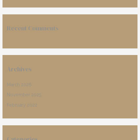
Recent Comments
Archives
March 2026
November 2025
February 2022
Categories