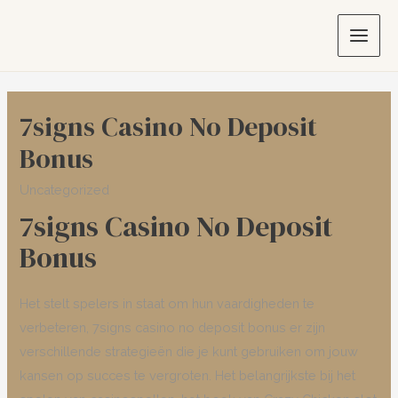
Skip
to
Main
content
Men
7signs Casino No Deposit
Bonus
Uncategorized
7signs Casino No Deposit
Bonus
Het stelt spelers in staat om hun vaardigheden te
verbeteren, 7signs casino no deposit bonus er zijn
verschillende strategieën die je kunt gebruiken om jouw
kansen op succes te vergroten. Het belangrijkste bij het