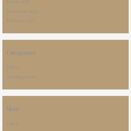
March 2026
November 2025
February 2022
Categories
Pablic
Uncategorized
Meta
Log in