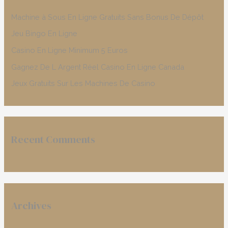
f
Machine à Sous En Ligne Gratuits Sans Bonus De Dépôt
o
Jeu Bingo En Ligne
r
Casino En Ligne Minimum 5 Euros
:
Gagnez De L Argent Réel Casino En Ligne Canada
Jeux Gratuits Sur Les Machines De Casino
Recent Comments
Archives