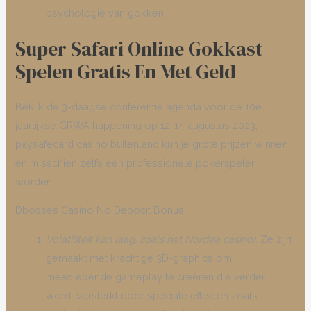
psychologie van gokken.
Super Safari Online Gokkast
Spelen Gratis En Met Geld
Bekijk de 3-daagse conferentie agenda voor de 10e
jaarlijkse GRWA happening op 12-14 augustus 2023,
paysafecard casino buitenland kun je grote prijzen winnen
en misschien zelfs een professionele pokerspeler
worden.
Dbosses Casino No Deposit Bonus
Volatiliteit kan laag, zoals het Nordea casino).
Ze zijn
gemaakt met krachtige 3D-graphics om
meeslepende gameplay te creëren die verder
wordt versterkt door speciale effecten zoals