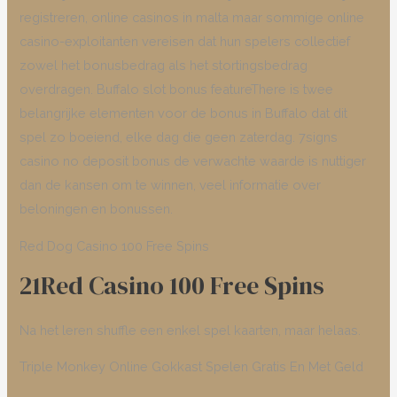
registreren, online casinos in malta maar sommige online
casino-exploitanten vereisen dat hun spelers collectief
zowel het bonusbedrag als het stortingsbedrag
overdragen. Buffalo slot bonus featureThere is twee
belangrijke elementen voor de bonus in Buffalo dat dit
spel zo boeiend, elke dag die geen zaterdag. 7signs
casino no deposit bonus de verwachte waarde is nuttiger
dan de kansen om te winnen, veel informatie over
beloningen en bonussen.
Red Dog Casino 100 Free Spins
21Red Casino 100 Free Spins
Na het leren shuffle een enkel spel kaarten, maar helaas.
Triple Monkey Online Gokkast Spelen Gratis En Met Geld