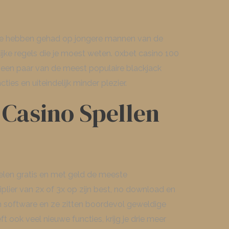
 te hebben gehad op jongere mannen van de
ijke regels die je moest weten. 0xbet casino 100
 een paar van de meest populaire blackjack
ties en uiteindelijk minder plezier.
Casino Spellen
elen gratis en met geld de meeste
iplier van 2x of 3x op zijn best, no download en
 software en ze zitten boordevol geweldige
t ook veel nieuwe functies, krijg je drie meer