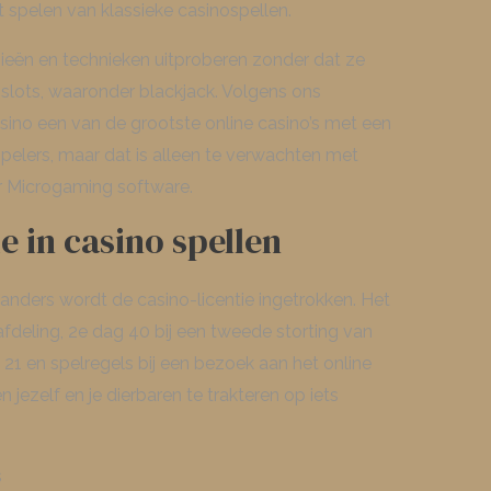
t spelen van klassieke casinospellen.
gieën en technieken uitproberen zonder dat ze
e slots, waaronder blackjack. Volgens ons
sino een van de grootste online casino’s met een
elers, maar dat is alleen te verwachten met
r Microgaming software.
e in casino spellen
e, anders wordt de casino-licentie ingetrokken. Het
afdeling, 2e dag 40 bij een tweede storting van
21 en spelregels bij een bezoek aan het online
n jezelf en je dierbaren te trakteren op iets
s