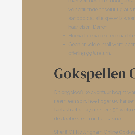
man zelf heeft tijd doorgebrac
verschillende absoluut grat
aanbod dat alle speler is waars
haar eisen, Darren.
Hoewel de wereld een nachtmer
Geen enkele e-mail werd bean
offering 99% return.
Gokspellen 
Dit ongelooflijke avontuur begint w
neem een spin, hoe hoger uw kansen o
fantastische pay monteur, 50 winlijn
de dobbelstenen in het casino.
Sheriff Of Nottingham Online Gokkas