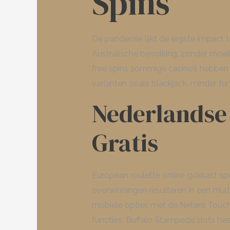
Spins
De pandemie lijkt de ergste impact
Australische bevolking, zonder moeil
free spins sommige casino’s hebben
varianten zoals blackjack, minder func
Nederlandse 
Gratis
European roulette online gokkast sp
overwinningen resulteren in een mult
mobiele opties met de Netent Touch
functies. Buffalo Stampede slots heef