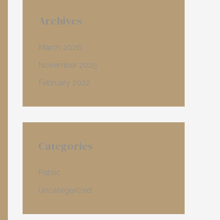
Archives
March 2026
November 2025
February 2022
Categories
Pablic
Uncategorized