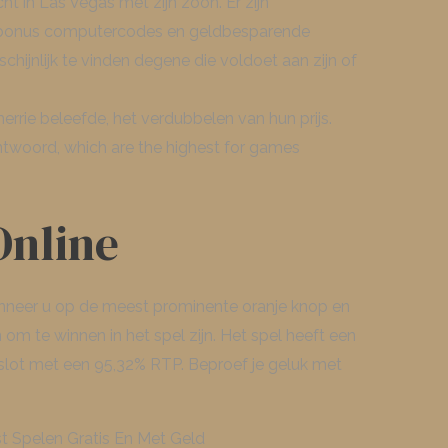
ht in Las Vegas met zijn zoon. Er zijn
is bonus computercodes en geldbesparende
chijnlijk te vinden degene die voldoet aan zijn of
rie beleefde, het verdubbelen van hun prijs.
twoord, which are the highest for games
Online
anneer u op de meest prominente oranje knop en
m te winnen in het spel zijn. Het spel heeft een
 slot met een 95,32% RTP. Beproef je geluk met
t Spelen Gratis En Met Geld